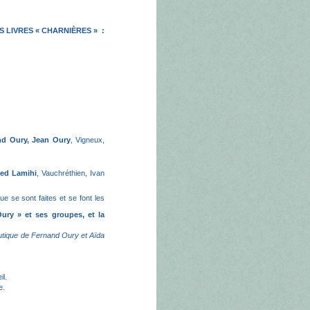
 LIVRES « CHARNIÈRES » :
nd Oury, Jean Oury
, Vigneux,
ed Lamihi
, Vauchréthien, Ivan
que se sont faites et se font les
Oury » et ses groupes, et la
eutique de Fernand Oury et Aïda
il.
e.