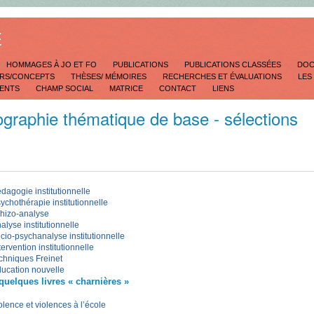
E
HOMMAGES À JO ET FO
PUBLICATIONS
PUBLICATIONS CLASSÉES
DOC
RS/CONCEPTS
THÈSES/ MÉMOIRES
RECHERCHES ET ÉVALUATIONS
LES
RENTS
CHAMP SOCIAL
MATRICE
CONTACT
LIENS
iographie thématique de base - sélections
dagogie institutionnelle
ychothérapie institutionnelle
hizo-analyse
alyse institutionnelle
cio-psychanalyse institutionnelle
tervention institutionnelle
chniques Freinet
ucation nouvelle
quelques livres « charnières »
olence et violences à l’école