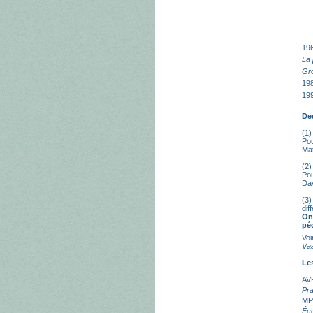
19
La 
Gro
19
19
De
(1)
Pou
Mat
(2)
Pou
Dav
(3)
dif
On
péd
Voi
Va
Le
AV
Pra
MP
Éc