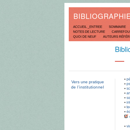
BIBLIOGRAPHI
ACCUEIL _ENTREE
SOMMAIRE
NOTES DE LECTURE
CARREFOU
QUOI DE NEUF
AUTEURS RÉFÉ
Bibl
•
pé
Vers une pratique
•
ps
de l’institutionnel
•
sc
•
an
•
so
•
in
•
te
•
éd
•
vi