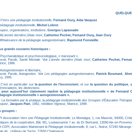
QUELQUES
67
Vers une pédagogie institutionnelle
,
Fernand Oury, Aïda Vasquez
pédagogie institutionnelle
,
Michel Lobrot
upes, organisations, institutions
,
Georges Lapassade
86
L’année dernière j’étais mort
,
Catherine Pochet, Fernand Oury, Jean Oury
98
Naissance de la pédagogie autogestionnaire
,
Raymond Fonvieille
.
ux grands courants historiques :
 Psychanalytique et psychosociologique, « marxisant »,
voir, Parole, Santé Mentale. Voir
L’année dernière j’étais mort
,
Catherine Pochet, Ferna
rice, 1986.
 Autogestionnaire et libertaire,
voir, Parole, Autogestion. Voir
Les pédagogies autogestionnaires
,
Patrick Boumard
,
Ahm
y, 1995.
 C’est en particulier sur
la question de l’inconscient
, et sur
la question du politique
, 
férenciations, les distinctions.
 peut aujourd'hui clairement repérer la pédagogie institutionnelle « de Fernand 
agogie institutionnelle « autogestionnaire ».
r
La formation par la pratique, la pédagogie institutionnelle des Groupes d’Éducation Thérap
squez
,
Jacques Pain
, 1982, réédition Vigneux, Matrice, 1998.
s groupes :
PI
Association Vers une Pédagogie Institutionnelle
, Le Montaigut, 1, rue Maurois, 94000, Créte
tiques de la coopérative
, Bât. M1, Loubassanne 7 av. du Dr Bertrand, 13090 Aix-en-Provenc
I-CEPI,
Association Maintenant la Pédagogie Institutionnelle
, 8, rue L. Noirot, 57240 Nilvange.
ole de
, château de Tachy, 77650 Chalmaison.