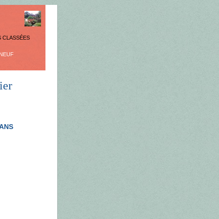
S CLASSÉES
 NEUF
ier
DANS