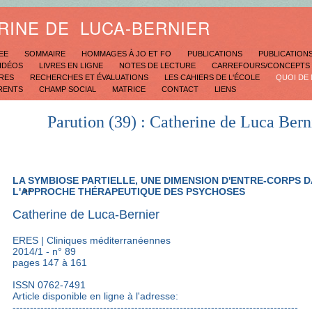
RINE DE LUCA-BERNIER
REE
SOMMAIRE
HOMMAGES À JO ET FO
PUBLICATIONS
PUBLICATION
VIDÉOS
LIVRES EN LIGNE
NOTES DE LECTURE
CARREFOURS/CONCEPTS
IRES
RECHERCHES ET ÉVALUATIONS
LES CAHIERS DE L'ÉCOLE
QUOI DE
RENTS
CHAMP SOCIAL
MATRICE
CONTACT
LIENS
Parution (39) : Catherine de Luca Bern
LA SYMBIOSE PARTIELLE, UNE DIMENSION D'ENTRE-CORPS 
L'APPROCHE THÉRAPEUTIQUE DES PSYCHOSES
aa
Catherine de Luca-Bernier
ERES | Cliniques méditerranéennes
2014/1 - n° 89
pages 147 à 161
ISSN 0762-7491
Article disponible en ligne à l'adresse:
----------------------------------------------------------------------------------