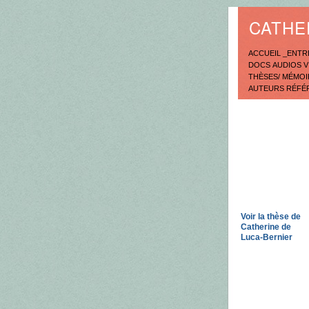
CATHE
ACCUEIL _ENT
DOCS AUDIOS 
THÈSES/ MÉMO
AUTEURS RÉFÉ
Voir la thèse de
Catherine de
Luca-Bernier