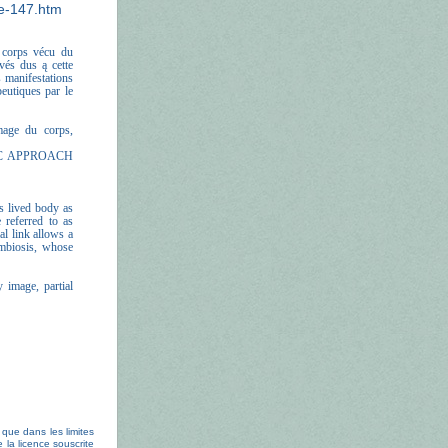
ge-147.htm
u corps vécu du
vés dus ą cette
 manifestations
peutiques par le
image du corps,
IC APPROACH
’s lived body as
e referred to as
al link allows a
symbiosis, whose
y image, partial
 que dans les limites
 la licence souscrite