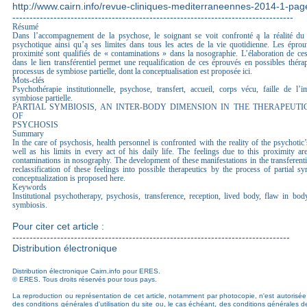
http://www.cairn.info/revue-cliniques-mediterraneennes-2014-1-pa
----------------------------------------------------------------------------------
Résumé
Dans l’accompagnement de la psychose, le soignant se voit confronté ą la réalité d
psychotique ainsi qu’ą ses limites dans tous les actes de la vie quotidienne. Les éprou
proximité sont qualifiés de « contaminations » dans la nosographie. L’élaboration de ces
dans le lien transférentiel permet une requalification de ces éprouvés en possibles théra
processus de symbiose partielle, dont la conceptualisation est proposée ici.
Mots-clés
Psychothérapie institutionnelle, psychose, transfert, accueil, corps vécu, faille de l’
symbiose partielle.
PARTIAL SYMBIOSIS, AN INTER-BODY DIMENSION IN THE THERAPEUT
OF
PSYCHOSIS
Summary
In the care of psychosis, health personnel is confronted with the reality of the psychotic
well as his limits in every act of his daily life. The feelings due to this proximity ar
contaminations in nosography. The development of these manifestations in the transferenti
reclassification of these feelings into possible therapeutics by the process of partial 
conceptualization is proposed here.
Keywords
Institutional psychotherapy, psychosis, transference, reception, lived body, flaw in bod
symbiosis.
Pour citer cet article :
---------------------------------------------------------------------------------
Distribution électronique
Distribution électronique Cairn.info pour ERES.
© ERES. Tous droits réservés pour tous pays.
La reproduction ou représentation de cet article, notamment par photocopie, n'est autorisée
des conditions générales d'utilisation du site ou, le cas échéant, des conditions générales de