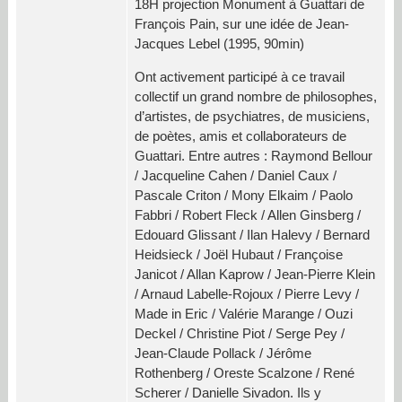
18H projection Monument à Guattari de
François Pain, sur une idée de Jean-
Jacques Lebel (1995, 90min)
Ont activement participé à ce travail
collectif un grand nombre de philosophes,
d’artistes, de psychiatres, de musiciens,
de poètes, amis et collaborateurs de
Guattari. Entre autres : Raymond Bellour
/ Jacqueline Cahen / Daniel Caux /
Pascale Criton / Mony Elkaim / Paolo
Fabbri / Robert Fleck / Allen Ginsberg /
Edouard Glissant / Ilan Halevy / Bernard
Heidsieck / Joël Hubaut / Françoise
Janicot / Allan Kaprow / Jean-Pierre Klein
/ Arnaud Labelle-Rojoux / Pierre Levy /
Made in Eric / Valérie Marange / Ouzi
Deckel / Christine Piot / Serge Pey /
Jean-Claude Pollack / Jérôme
Rothenberg / Oreste Scalzone / René
Scherer / Danielle Sivadon. Ils y