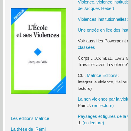
Violence, violence institution
de Jacques Hébert
Violences institutionnelles:
Une entrée en lice des instit
Voir aussi les Powerpoint d
classées
Corps,….
Combat,….
Arts Ma
Travailler avec la violence?
Cf. :
Matrice Éditions
:
Intégrer la violence, Hellbrun
lecture)
La non violence par la violen
Pain J.
(en lecture)
Paysages et figures de la v
Les éditions Matrice
J.
(en lecture)
La thèse de
Rémi