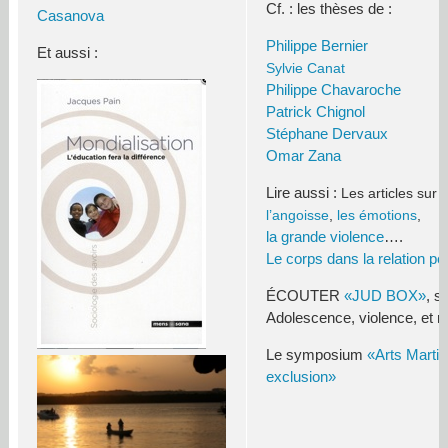
Cf. : les thèses de :
Casanova
Philippe Bernier
Et aussi :
Sylvie Canat
Philippe Chavaroche
Patrick Chignol
Stéphane Dervaux
Omar Zana
Lire aussi :
Les articles sur
l’angoisse
,
les émotions
,
la grande violence
….
Le corps dans la relation p
ÉCOUTER
«JUD BOX»
, s
Adolescence, violence, et ri
Le symposium
«Arts Martia
exclusion»