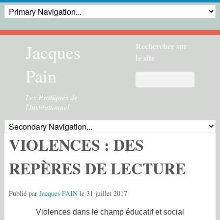
Jacques
Rechercher sur
le site
Pain
Les Pratiques de
l'Institutionnel
VIOLENCES : DES
REPÈRES DE LECTURE
Publié par
Jacques PAIN
le
31 juillet 2017
Violences dans le champ éducatif et social