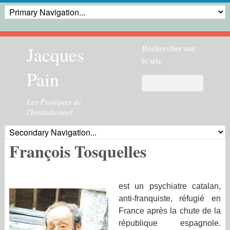
Jacques
Rechercher sur
le site
Pain
Les Pratiques de
l'Institutionnel
François Tosquelles
est un psychiatre catalan,
anti-franquiste, réfugié en
France après la chute de la
république espagnole.