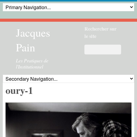
Jacques
Rechercher sur
le site
Pain
Les Pratiques de
l'Institutionnel
oury-1