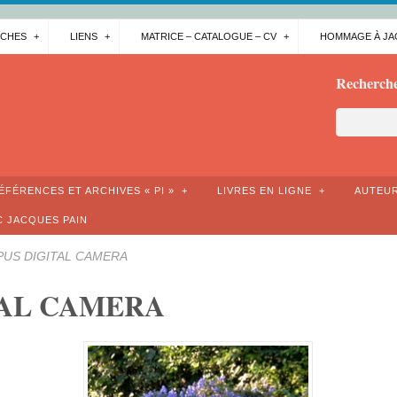
CHES
LIENS
MATRICE – CATALOGUE – CV
HOMMAGE À JA
Rechercher
ÉFÉRENCES ET ARCHIVES « PI »
LIVRES EN LIGNE
AUTEUR
C JACQUES PAIN
US DIGITAL CAMERA
TAL CAMERA