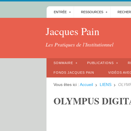
ENTRÉE
RESSOURCES
RECHER
Jacques Pain
Les Pratiques de l'Institutionnel
SOMMAIRE
PUBLICATIONS
R
FONDS JACQUES PAIN
VIDÉOS AVE
Vous êtes ici :
Accueil
LIENS
OLYMP
OLYMPUS DIGI