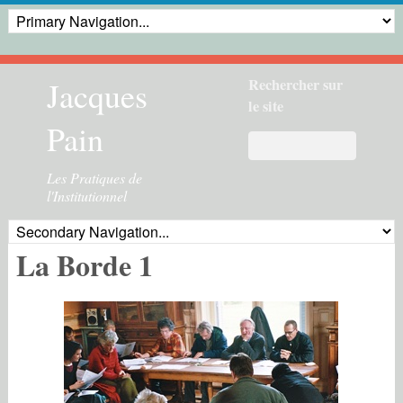
Jacques
Rechercher sur
le site
Pain
Les Pratiques de
l'Institutionnel
La Borde 1