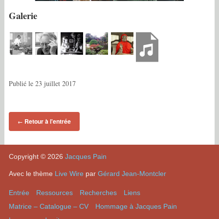
Galerie
Publié le
23 juillet 2017
Retour à l'entrée
←
Copyright © 2026
Jacques Pain
Avec le thème
Live Wire
par
Gérard Jean-Montcler
Entrée
Ressources
Recherches
Liens
Matrice – Catalogue – CV
Hommage à Jacques Pain