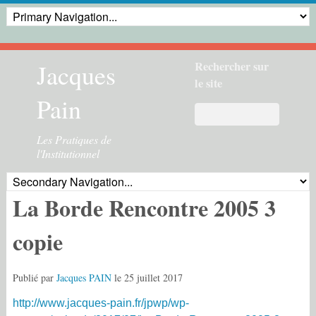
Jacques
Rechercher sur
le site
Pain
Les Pratiques de
l'Institutionnel
La Borde Rencontre 2005 3
copie
Publié par
Jacques PAIN
le
25 juillet 2017
http://www.jacques-pain.fr/jpwp/wp-