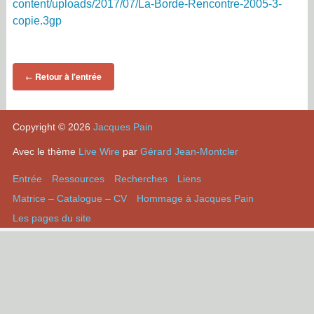
content/uploads/2017/07/La-Borde-Rencontre-2005-3-
copie.3gp
Retour à l'entrée
←
Copyright © 2026
Jacques Pain
Avec le thème
Live Wire
par
Gérard Jean-Montcler
Entrée
Ressources
Recherches
Liens
Matrice – Catalogue – CV
Hommage à Jacques Pain
Les pages du site