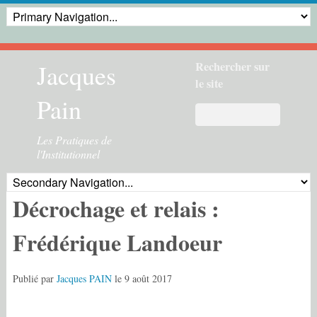
Jacques
Rechercher sur
le site
Pain
Les Pratiques de
l'Institutionnel
Décrochage et relais :
Frédérique Landoeur
Publié par
Jacques PAIN
le
9 août 2017