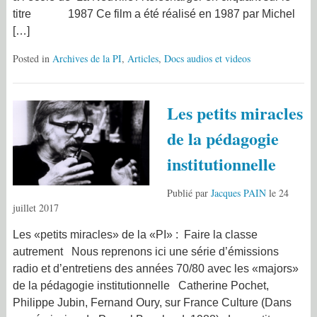
titre 1987 Ce film a été réalisé en 1987 par Michel
[…]
Posted in
Archives de la PI
,
Articles
,
Docs audios et videos
Les petits miracles
de la pédagogie
institutionnelle
Publié par
Jacques PAIN
le
24
juillet 2017
Les «petits miracles» de la «PI» : Faire la classe
autrement Nous reprenons ici une série d’émissions
radio et d’entretiens des années 70/80 avec les «majors»
de la pédagogie institutionnelle Catherine Pochet,
Philippe Jubin, Fernand Oury, sur France Culture (Dans